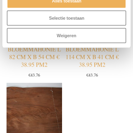
Alles toestaan
Selectie toestaan
Weigeren
BLOEMMAHONIE L
BLOEMMAHONIE L
82 CM X B 54 CM €
114 CM X B 41 CM €
38.95 PM2
38.95 PM2
€
43.76
€
43.76