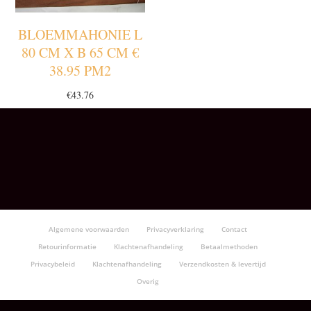
BLOEMMAHONIE L
80 CM X B 65 CM €
38.95 PM2
€
43.76
Algemene voorwaarden
Privacyverklaring
Contact
Retourinformatie
Klachtenafhandeling
Betaalmethoden
Privacybeleid
Klachtenafhandeling
Verzendkosten & levertijd
Overig