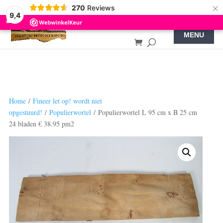
×
270
Reviews
9,4
Home
/
Fineer let op! wordt niet
opgestuurd!
/
Populierwortel
/ Populierwortel L 95 cm x B 25 cm
24 bladen € 38.95 pm2