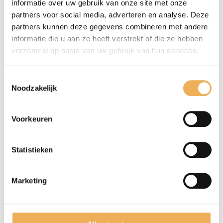
kratten, kistjes e.d., papier en karton.
informatie over uw gebruik van onze site met onze
Daarnaast kan het ook worden gebruikt voor
partners voor social media, adverteren en analyse. Deze
partners kunnen deze gegevens combineren met andere
fineer, triplex, lucifers en klompen. De
informatie die u aan ze heeft verstrekt of die ze hebben
populierwortel is een veelzijdig product die
verzameld op basis van uw gebruik van hun services.
voor verschillende doeleinden gebruikt kan
worden. Naast de vele functies van de
Toestemmingsselectie
populierwortel, ziet deze er bovendien ook
Noodzakelijk
nog eens mooi uit. Bij restauratieproducten
verkopen wij de afmeting populierwortel die
Voorkeuren
u nodig hebt.
Statistieken
GERELATEERDE PRODUCTEN
Marketing