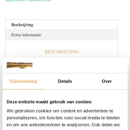
25
cm
24
bladen
Beschrijving
€
Extra informatie
38.95
pm2
aantal
BESCHRIJVING
Populieren kunnen het beste groeien in
voedselrijke en vochtige grond. Ze bezitten
brede, gekartelde bladeren, waarbij ze ook
Toestemming
Details
Over
bloemen kunnen groeien. Er zijn
verscheidene soorten populier bomen, maar
het populierhout verschilt weinig onderling.
Deze website maakt gebruik van cookies
Het is grijzig wit van kleur en licht van
We gebruiken cookies om content en advertenties te
gewicht. Het kan perfect gebruikt worden
personaliseren, om functies voor social media te bieden
voor het maken van verpakkingsmaterialen,
en om ons websiteverkeer te analyseren. Ook delen we