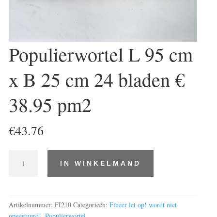
Populierwortel L 95 cm
x B 25 cm 24 bladen €
38.95 pm2
€
43.76
Populierwortel
IN WINKELMAND
L
95
cm
x
Artikelnummer:
FI210
Categorieën:
Fineer let op! wordt niet
B
opgestuurd!
,
Populierwortel