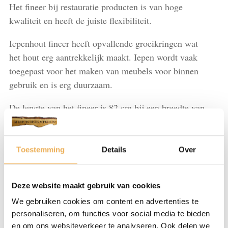
Het fineer bij restauratie producten is van hoge
kwaliteit en heeft de juiste flexibiliteit.
Iepenhout fineer heeft opvallende groeikringen wat
het hout erg aantrekkelijk maakt. Iepen wordt vaak
toegepast voor het maken van meubels voor binnen
gebruik en is erg duurzaam.
De lengte van het fineer is 82 cm bij een breedte van
59 cm. U ontvangt 12 bladen. Naast iepenwortel
fineer hebben wij vele andere soorten houtsoorten
fineer op voorraad. Bekijk hiervoor alle producten.
Toestemming
Details
Over
Iepenwortel
IN WINKELMAND
L
Deze website maakt gebruik van cookies
82
We gebruiken cookies om content en advertenties te
cm
personaliseren, om functies voor social media te bieden
x
Artikelnummer:
FI207
Categorieën:
Fineer let op! wordt niet
en om ons websiteverkeer te analyseren. Ook delen we