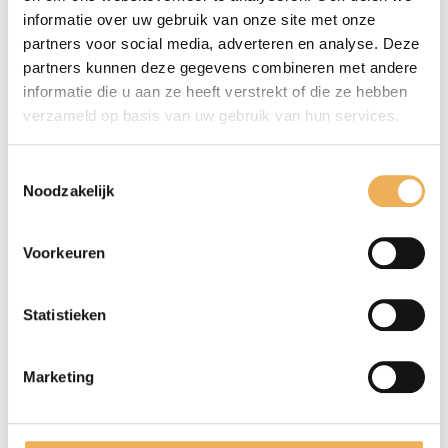
B
opgestuurd!
,
Iepenwortel
informatie over uw gebruik van onze site met onze
59
partners voor social media, adverteren en analyse. Deze
cm
partners kunnen deze gegevens combineren met andere
12
informatie die u aan ze heeft verstrekt of die ze hebben
bladen
Extra informatie
verzameld op basis van uw gebruik van hun services.
€
38.95
EXTRA INFORMATIE
pm2
Toestemmingsselectie
aantal
Noodzakelijk
Afmetingen
82 × 59 cm
Voorkeuren
Statistieken
GERELATEERDE PRODUCTEN
Marketing