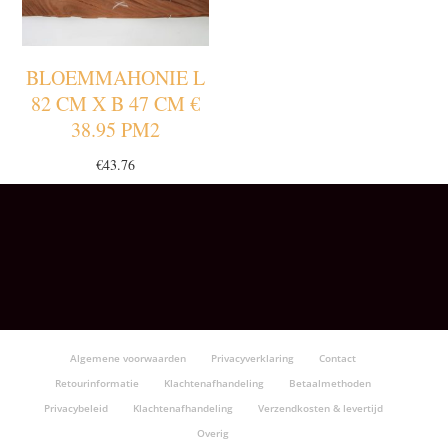
BLOEMMAHONIE L
82 CM X B 47 CM €
38.95 PM2
€
43.76
Algemene voorwaarden
Privacyverklaring
Contact
Retourinformatie
Klachtenafhandeling
Betaalmethoden
Privacybeleid
Klachtenafhandeling
Verzendkosten & levertijd
Overig