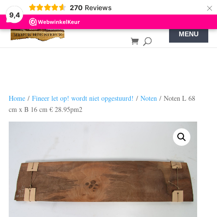
×
270
Reviews
9,4
Home
/
Fineer let op! wordt niet opgestuurd!
/
Noten
/ Noten L 68
cm x B 16 cm € 28.95pm2