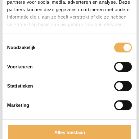
€
partners voor social media, adverteren en analyse. Deze
28.95pm2
Extra informatie
partners kunnen deze gegevens combineren met andere
aantal
informatie die u aan ze heeft verstrekt of die ze hebben
verzameld op basis van uw gebruik van hun services.
EXTRA INFORMATIE
Afmetingen
Toestemmingsselectie
Noodzakelijk
68 × 16 cm
Voorkeuren
Statistieken
GERELATEERDE PRODUCTEN
Marketing
Alles toestaan