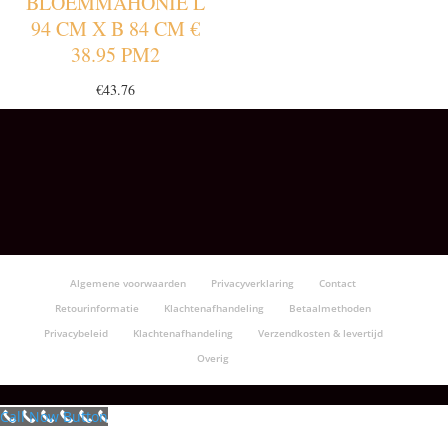
BLOEMMAHONIE L
94 CM X B 84 CM €
38.95 PM2
€
43.76
Algemene voorwaarden
Privacyverklaring
Contact
Retourinformatie
Klachtenafhandeling
Betaalmethoden
Privacybeleid
Klachtenafhandeling
Verzendkosten & levertijd
Overig
Call Now Button