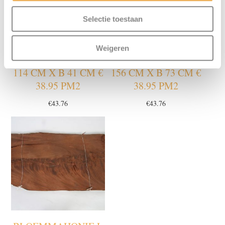
Selectie toestaan
Weigeren
BLOEMMAHONIE L
BLOEMMAHONIE L
114 CM X B 41 CM €
156 CM X B 73 CM €
38.95 PM2
38.95 PM2
€
43.76
€
43.76