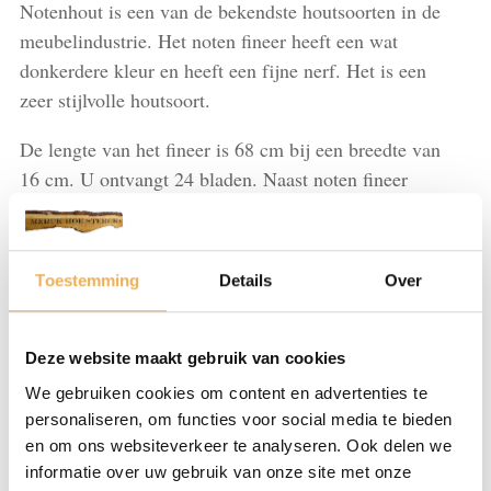
Notenhout is een van de bekendste houtsoorten in de
meubelindustrie. Het noten fineer heeft een wat
donkerdere kleur en heeft een fijne nerf. Het is een
zeer stijlvolle houtsoort.
De lengte van het fineer is 68 cm bij een breedte van
16 cm. U ontvangt 24 bladen. Naast noten fineer
hebben wij vele andere soorten houtsoorten fineer op
voorraad. Bekijk hiervoor alle producten.
Toestemming
Details
Over
Noten
IN WINKELMAND
L
68
Deze website maakt gebruik van cookies
cm
x
We gebruiken cookies om content en advertenties te
Artikelnummer:
FI154
Categorieën:
Fineer let op! wordt niet
B
personaliseren, om functies voor social media te bieden
opgestuurd!
,
Noten
16
en om ons websiteverkeer te analyseren. Ook delen we
cm
informatie over uw gebruik van onze site met onze