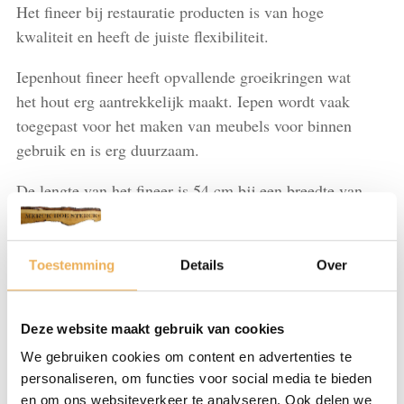
Het fineer bij restauratie producten is van hoge
kwaliteit en heeft de juiste flexibiliteit.
Iepenhout fineer heeft opvallende groeikringen wat
het hout erg aantrekkelijk maakt. Iepen wordt vaak
toegepast voor het maken van meubels voor binnen
gebruik en is erg duurzaam.
De lengte van het fineer is 54 cm bij een breedte van
39 cm. U ontvangt 24 bladen. Naast iepenwortel
fineer hebben wij vele andere soorten houtsoorten
fineer op voorraad. Bekijk hiervoor alle producten.
Toestemming
Details
Over
Iepenwortel
IN WINKELMAND
L
Deze website maakt gebruik van cookies
54
We gebruiken cookies om content en advertenties te
cm
personaliseren, om functies voor social media te bieden
x
Artikelnummer:
FI171
Categorieën:
Fineer let op! wordt niet
en om ons websiteverkeer te analyseren. Ook delen we