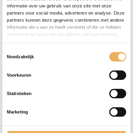
B
opgestuurd!
,
Iepenwortel
informatie over uw gebruik van onze site met onze
39
partners voor social media, adverteren en analyse. Deze
cm
partners kunnen deze gegevens combineren met andere
24
informatie die u aan ze heeft verstrekt of die ze hebben
bladen
Extra informatie
verzameld op basis van uw gebruik van hun services.
€
38.95
EXTRA INFORMATIE
pm2
Toestemmingsselectie
aantal
Noodzakelijk
Afmetingen
54 × 39 cm
Voorkeuren
Statistieken
GERELATEERDE PRODUCTEN
Marketing