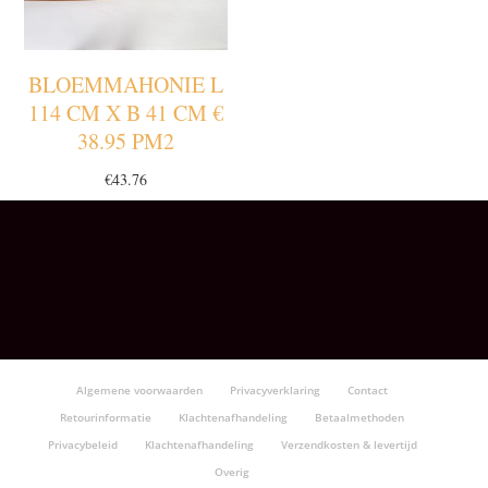
BLOEMMAHONIE L
114 CM X B 41 CM €
38.95 PM2
€
43.76
Algemene voorwaarden
Privacyverklaring
Contact
Retourinformatie
Klachtenafhandeling
Betaalmethoden
Privacybeleid
Klachtenafhandeling
Verzendkosten & levertijd
Overig