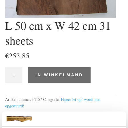
L 50 cm x W 42 cm 31
sheets
€
253.85
L
IN WINKELMAND
50
cm
x
W
Artikelnummer:
FI157
Categorie:
Fineer let op! wordt niet
42
opgestuurd!
cm
31
sheets