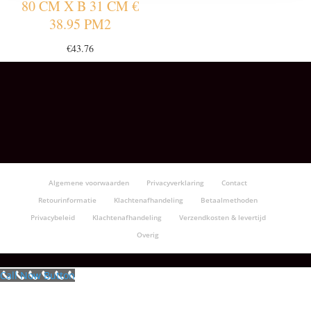
80 CM X B 31 CM €
38.95 PM2
€
43.76
Algemene voorwaarden
Privacyverklaring
Contact
Retourinformatie
Klachtenafhandeling
Betaalmethoden
Privacybeleid
Klachtenafhandeling
Verzendkosten & levertijd
Overig
Call Now Button