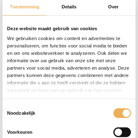
aantal
Extra informatie
Toestemming
Details
Over
EXTRA INFORMATIE
Deze website maakt gebruik van cookies
Afmetingen
We gebruiken cookies om content en advertenties te
personaliseren, om functies voor social media te bieden
50 × 42 cm
en om ons websiteverkeer te analyseren. Ook delen we
informatie over uw gebruik van onze site met onze
partners voor social media, adverteren en analyse. Deze
partners kunnen deze gegevens combineren met andere
informatie die u aan ze heeft verstrekt of die ze hebben
GERELATEERDE PRODUCTEN
verzameld op basis van uw gebruik van hun services.
Toestemmingsselectie
Noodzakelijk
Voorkeuren