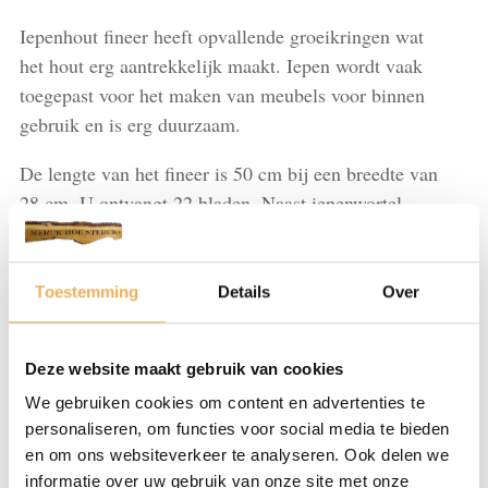
Iepenhout fineer heeft opvallende groeikringen wat
het hout erg aantrekkelijk maakt. Iepen wordt vaak
toegepast voor het maken van meubels voor binnen
gebruik en is erg duurzaam.
De lengte van het fineer is 50 cm bij een breedte van
28 cm. U ontvangt 22 bladen. Naast iepenwortel
fineer hebben wij vele andere soorten houtsoorten
fineer op voorraad. Bekijk hiervoor alle producten.
Toestemming
Details
Over
Iepenwortel
IN WINKELMAND
L
50
Deze website maakt gebruik van cookies
cm
We gebruiken cookies om content en advertenties te
x
Artikelnummer:
FI131
Categorieën:
Fineer let op! wordt niet
personaliseren, om functies voor social media te bieden
B
opgestuurd!
,
Iepenwortel
en om ons websiteverkeer te analyseren. Ook delen we
28
informatie over uw gebruik van onze site met onze