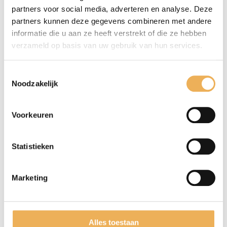
cm
partners voor social media, adverteren en analyse. Deze
22
partners kunnen deze gegevens combineren met andere
bladen
Extra informatie
informatie die u aan ze heeft verstrekt of die ze hebben
€
verzameld op basis van uw gebruik van hun services.
40
EXTRA INFORMATIE
aantal
Toestemmingsselectie
Afmetingen
Noodzakelijk
50 × 28 cm
Voorkeuren
Statistieken
GERELATEERDE PRODUCTEN
Marketing
Alles toestaan