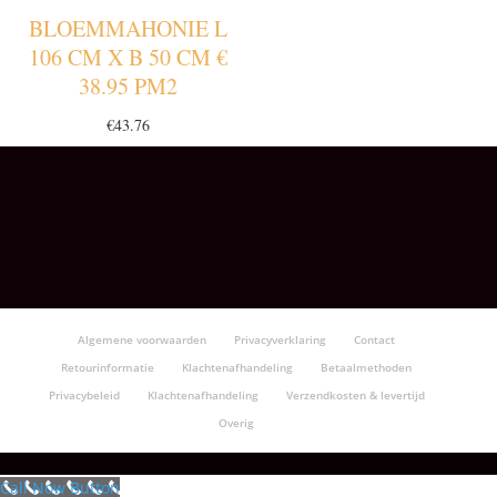
BLOEMMAHONIE L
106 CM X B 50 CM €
38.95 PM2
€
43.76
Algemene voorwaarden
Privacyverklaring
Contact
Retourinformatie
Klachtenafhandeling
Betaalmethoden
Privacybeleid
Klachtenafhandeling
Verzendkosten & levertijd
Overig
Call Now Button