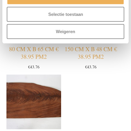
Selectie toestaan
Weigeren
BLOEMMAHONIE L
BLOEMMAHONIE L
80 CM X B 65 CM €
150 CM X B 48 CM €
38.95 PM2
38.95 PM2
€
43.76
€
43.76