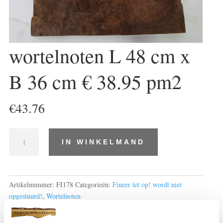
wortelnoten L 48 cm x
B 36 cm € 38.95 pm2
€
43.76
wortelnoten
IN WINKELMAND
L
48
cm
x
Artikelnummer:
FI178
Categorieën:
Fineer let op! wordt niet
B
opgestuurd!
,
Wortelnoten
36
cm