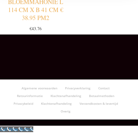
BLOEMMAHONIE L
114 CM X B 41 CM €
38.95 PM2
€
43.76
Algemene voorwaarden
Privacyverklaring
Contact
Retourinformatie
Klachtenafhandeling
Betaalmethoden
Privacybeleid
Klachtenafhandeling
Verzendkosten & levertijd
Overig
Call Now Button