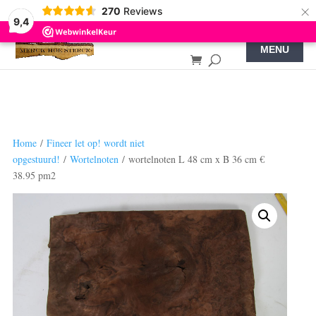
×
270
Reviews
9,4
Home
/
Fineer let op! wordt niet
opgestuurd!
/
Wortelnoten
/ wortelnoten L 48 cm x B 36 cm €
38.95 pm2