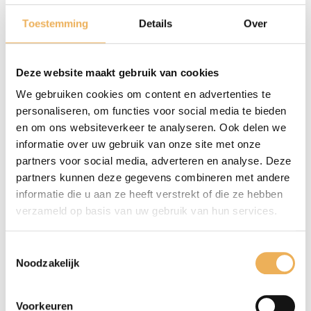
€
38.95
Extra informatie
Toestemming
Details
Over
pm2
aantal
EXTRA INFORMATIE
Deze website maakt gebruik van cookies
Afmetingen
We gebruiken cookies om content en advertenties te
personaliseren, om functies voor social media te bieden
48 × 36 cm
en om ons websiteverkeer te analyseren. Ook delen we
informatie over uw gebruik van onze site met onze
partners voor social media, adverteren en analyse. Deze
partners kunnen deze gegevens combineren met andere
informatie die u aan ze heeft verstrekt of die ze hebben
GERELATEERDE PRODUCTEN
verzameld op basis van uw gebruik van hun services.
Toestemmingsselectie
Noodzakelijk
Voorkeuren