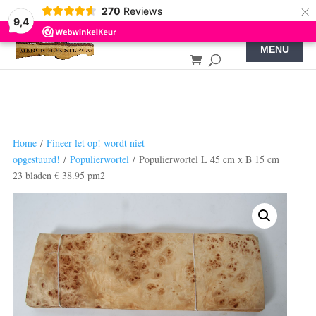
×
270
Reviews
9,4
Home
/
Fineer let op! wordt niet
opgestuurd!
/
Populierwortel
/ Populierwortel L 45 cm x B 15 cm
23 bladen € 38.95 pm2