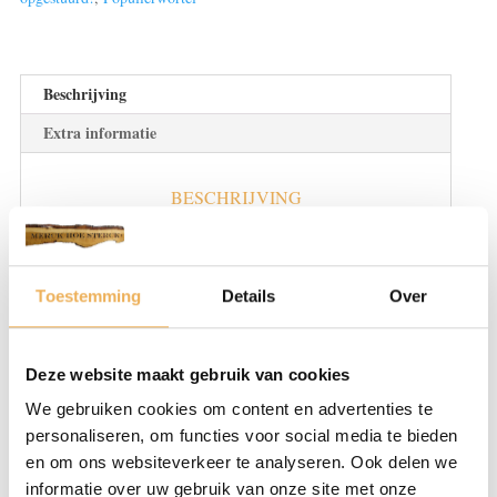
15
cm
23
bladen
Beschrijving
€
Extra informatie
38.95
pm2
aantal
BESCHRIJVING
Populieren kunnen het beste groeien in
voedselrijke en vochtige grond. Ze bezitten
brede, gekartelde bladeren, waarbij ze ook
Toestemming
Details
Over
bloemen kunnen groeien. Er zijn
verscheidene soorten populier bomen, maar
Deze website maakt gebruik van cookies
het populierhout verschilt weinig onderling.
We gebruiken cookies om content en advertenties te
Het is grijzig wit van kleur en licht van
personaliseren, om functies voor social media te bieden
gewicht. Het kan perfect gebruikt worden
en om ons websiteverkeer te analyseren. Ook delen we
voor het maken van verpakkingsmaterialen,
informatie over uw gebruik van onze site met onze