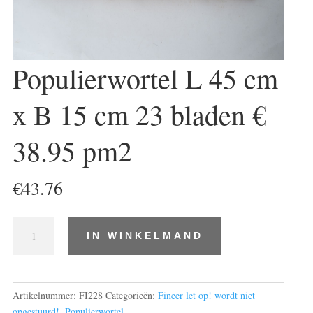
Populierwortel L 45 cm
x B 15 cm 23 bladen €
38.95 pm2
€
43.76
Populierwortel
IN WINKELMAND
L
45
cm
x
Artikelnummer:
FI228
Categorieën:
Fineer let op! wordt niet
B
opgestuurd!
,
Populierwortel