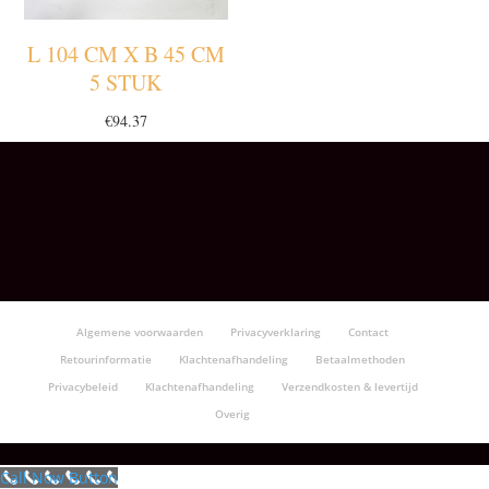
L 104 CM X B 45 CM
5 STUK
€
94.37
Algemene voorwaarden
Privacyverklaring
Contact
Retourinformatie
Klachtenafhandeling
Betaalmethoden
Privacybeleid
Klachtenafhandeling
Verzendkosten & levertijd
Overig
Call Now Button