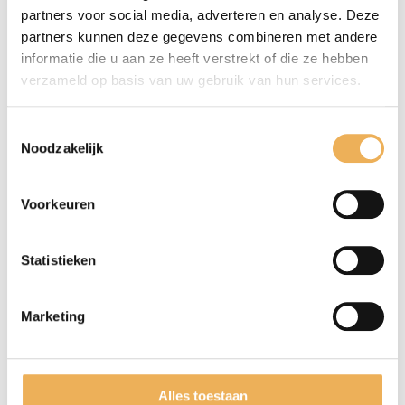
kratten, kistjes e.d., papier en karton.
partners voor social media, adverteren en analyse. Deze
Daarnaast kan het ook worden gebruikt voor
partners kunnen deze gegevens combineren met andere
fineer, triplex, lucifers en klompen. De
informatie die u aan ze heeft verstrekt of die ze hebben
populierwortel is een veelzijdig product die
verzameld op basis van uw gebruik van hun services.
voor verschillende doeleinden gebruikt kan
worden. Naast de vele functies van de
Toestemmingsselectie
Noodzakelijk
populierwortel, ziet deze er bovendien ook
nog eens mooi uit. Bij restauratieproducten
verkopen wij de afmeting populierwortel die
Voorkeuren
u nodig hebt.
Statistieken
GERELATEERDE PRODUCTEN
Marketing
Alles toestaan