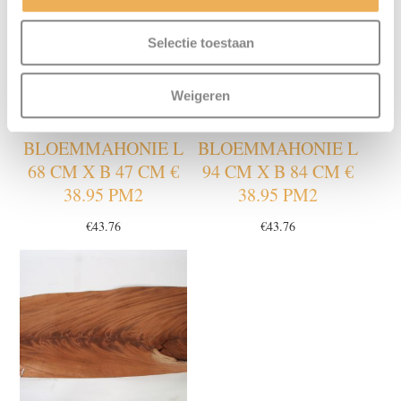
Selectie toestaan
Weigeren
BLOEMMAHONIE L
BLOEMMAHONIE L
68 CM X B 47 CM €
94 CM X B 84 CM €
38.95 PM2
38.95 PM2
€
43.76
€
43.76