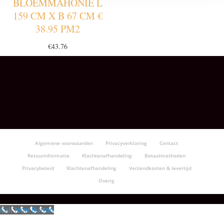
BLOEMMAHONIE L
159 CM X B 67 CM €
38.95 PM2
€
43.76
Algemene voorwaarden
Privacyverklaring
Contact
Retourinformatie
Klachtenafhandeling
Betaalmethoden
Privacybeleid
Klachtenafhandeling
Verzendkosten & levertijd
Overig
Call Now Button