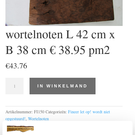
wortelnoten L 42 cm x
B 38 cm € 38.95 pm2
€
43.76
wortelnoten
IN WINKELMAND
L
42
cm
x
Artikelnummer:
FI150
Categorieën:
Fineer let op! wordt niet
B
opgestuurd!
,
Wortelnoten
38
cm