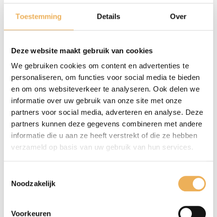
€
38.95
Extra informatie
Toestemming
Details
Over
pm2
aantal
EXTRA INFORMATIE
Deze website maakt gebruik van cookies
Afmetingen
We gebruiken cookies om content en advertenties te
personaliseren, om functies voor social media te bieden
42 × 38 cm
en om ons websiteverkeer te analyseren. Ook delen we
informatie over uw gebruik van onze site met onze
partners voor social media, adverteren en analyse. Deze
partners kunnen deze gegevens combineren met andere
informatie die u aan ze heeft verstrekt of die ze hebben
GERELATEERDE PRODUCTEN
verzameld op basis van uw gebruik van hun services.
Toestemmingsselectie
Noodzakelijk
Voorkeuren