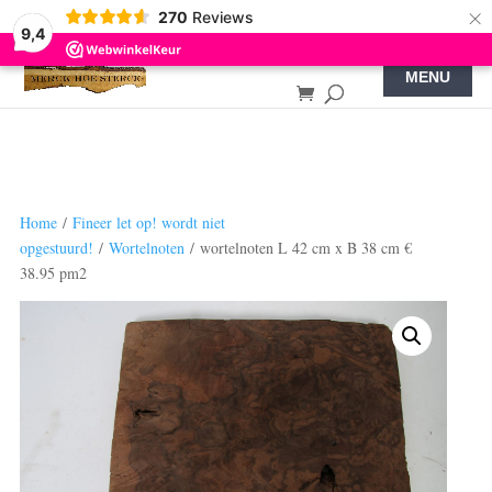
×
270
Reviews
9,4
Home
/
Fineer let op! wordt niet
opgestuurd!
/
Wortelnoten
/ wortelnoten L 42 cm x B 38 cm €
38.95 pm2