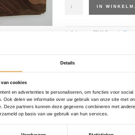
L
IN WINKEL
32
cm
x
W
Artikelnummer:
FI160
Categorie:
Fineer
21
cm
15
sheets
Details
aantal
XTRA INFORMATIE
 van cookies
ent en advertenties te personaliseren, om functies voor social
. Ook delen we informatie over uw gebruik van onze site met on
e. Deze partners kunnen deze gegevens combineren met andere i
erzameld op basis van uw gebruik van hun services.
Voorkeuren
Statistieken