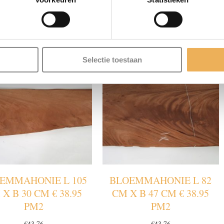
LATEERDE PRODU
Selectie toestaan
EMMAHONIE L 105
BLOEMMAHONIE L 82
X B 30 CM € 38.95
CM X B 47 CM € 38.95
PM2
PM2
€
43.76
€
43.76