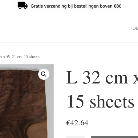
HO
m x W 21 cm 15 sheets
L 32 cm 
15 sheets
€
42.64