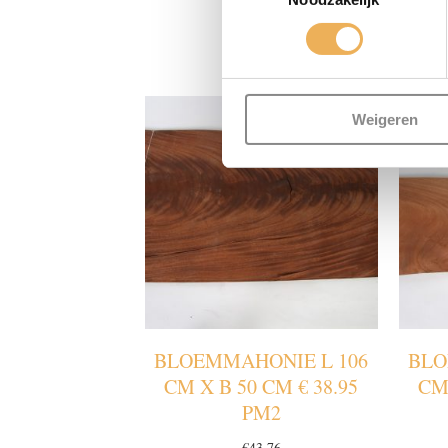
GERE
Weigeren
BLOEMMAHONIE L 106
BLO
CM X B 50 CM € 38.95
CM 
PM2
€
43.76