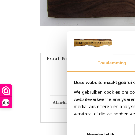
Extra informatie
Toestemming
E
Deze website maakt gebruik
We gebruiken cookies om cont
websiteverkeer te analyseren
Afmetingen
32 × 21 cm
9,4
media, adverteren en analys
verstrekt of die ze hebben v
Toestemmingsselectie
Noodzakelijk