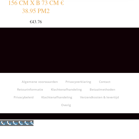
156 CM X B 73 CM €
38.95 PM2
€
43.76
Algemene voorwaarden
Privacyverklaring
Contact
Retourinformatie
Klachtenafhandeling
Betaalmethoden
Privacybeleid
Klachtenafhandeling
Verzendkosten & levertijd
Overig
Call Now Button