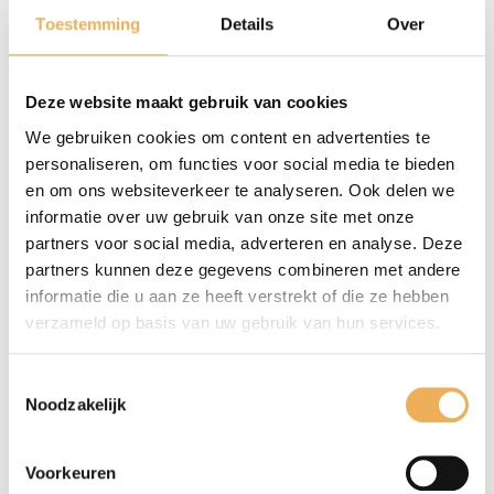
aantal
Extra informatie
Toestemming
Details
Over
EXTRA INFORMATIE
Deze website maakt gebruik van cookies
Afmetingen
We gebruiken cookies om content en advertenties te
personaliseren, om functies voor social media te bieden
28 × 27 cm
en om ons websiteverkeer te analyseren. Ook delen we
informatie over uw gebruik van onze site met onze
partners voor social media, adverteren en analyse. Deze
partners kunnen deze gegevens combineren met andere
informatie die u aan ze heeft verstrekt of die ze hebben
GERELATEERDE PRODUCTEN
verzameld op basis van uw gebruik van hun services.
Toestemmingsselectie
Noodzakelijk
Voorkeuren