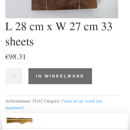
L 28 cm x W 27 cm 33
sheets
€
98.31
L
IN WINKELMAND
28
cm
x
W
Artikelnummer:
FI162
Categorie:
Fineer let op! wordt niet
27
opgestuurd!
cm
33
sheets