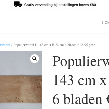
HO
erwortel
/ Populierwortel L 143 cm x B 22 cm 6 bladen € 38.95 pm2
Populierw
143 cm x
6 bladen 