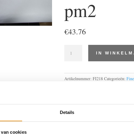
pm2
€
43.76
Populierwortel
IN WINKEL
L
143
cm
x
Artikelnummer:
FI218
Categorieën:
Fine
B
Populierwortel
22
cm
6
bladen
Details
€
38.95
pm2
 van cookies