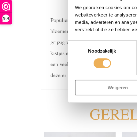
We gebruiken cookies om cont
websiteverkeer te analyseren
9,4
Populieren kunnen het beste groeien in
media, adverteren en analys
verstrekt of die ze hebben v
bloemen kunnen groeien. Er zijn versch
grijzig wit van kleur en licht van gew
Toestemmingsselectie
Noodzakelijk
kistjes e.d., papier en karton. Daarnaa
een veelzijdig product die voor versch
deze er bovendien ook nog eens mooi ui
Weigeren
GERE