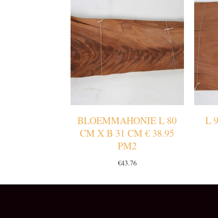
BLOEMMAHONIE L 80
L 
CM X B 31 CM € 38.95
PM2
€
43.76