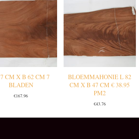
97 CM X B 62 CM 7
BLOEMMAHONIE L 82
BLADEN
CM X B 47 CM € 38.95
PM2
€
167.96
€
43.76