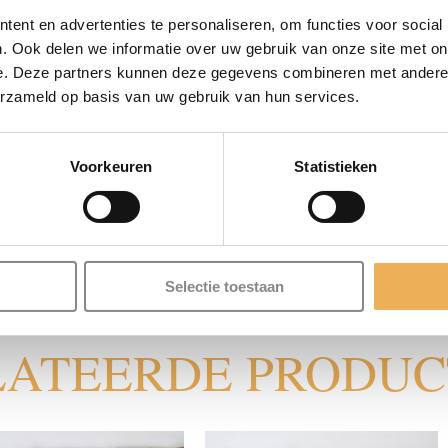
BESCHRIJVING
aantal
ent en advertenties te personaliseren, om functies voor social
. Ook delen we informatie over uw gebruik van onze site met on
 voedselrijke en vochtige grond. Ze bezitten brede, gekarteld
e. Deze partners kunnen deze gegevens combineren met andere i
erzameld op basis van uw gebruik van hun services.
eidene soorten populier bomen, maar het populierhout verschi
icht. Het kan perfect gebruikt worden voor het maken van verp
Voorkeuren
Statistieken
st kan het ook worden gebruikt voor fineer, triplex, lucifers e
illende doeleinden gebruikt kan worden. Naast de vele functies
t. Bij restauratieproducten verkopen wij de afmeting populie
Selectie toestaan
LATEERDE PRODU