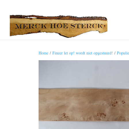
Home
/
Fineer let op! wordt niet opgestuurd!
/
Populi