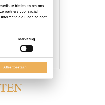
 media te bieden en om ons
ze partners voor social
e bladeren, waarbij ze ook
nformatie die u aan ze heeft
lt weinig onderling. Het is
akkingsmaterialen, kratten,
Marketing
n klompen. De populierwortel is
 van de populierwortel, ziet
rwortel die u nodig hebt.
Alles toestaan
CTEN