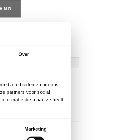
MAND
sing schroeven bolkop
,
Schroeven
Over
 media te bieden en om ons
ze partners voor social
nformatie die u aan ze heeft
x 20 mm lang.
Marketing