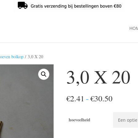
HO
roeven bolkop
/ 3,0 X 20
3,0 X 20
Prijskla
€
2.41
-
€
30.50
€2.41
tot
hoeveelheid
€30.50