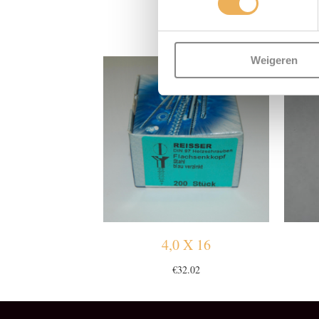
GERE
Weigeren
4,0 X 16
€
32.02