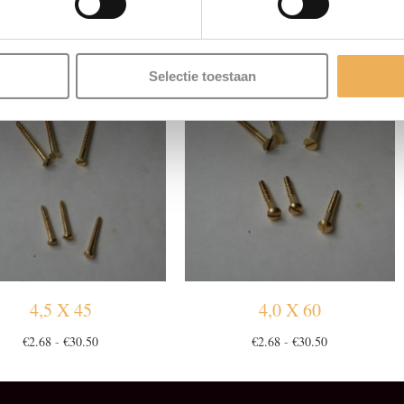
LATEERDE PRODU
Selectie toestaan
4,5 X 45
4,0 X 60
Prijsklasse:
Prijsklasse:
€
2.68
-
€
30.50
€
2.68
-
€
30.50
€2.68
€2.68
tot
tot
€30.50
€30.50