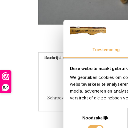
Toestemming
Beschrijving
Extra informatie
Deze website maakt gebruik
We gebruiken cookies om cont
websiteverkeer te analyseren
9,4
media, adverteren en analys
Schroeven met bolle kop en zaaggleuf
verstrekt of die ze hebben v
Toestemmingsselectie
Noodzakelijk