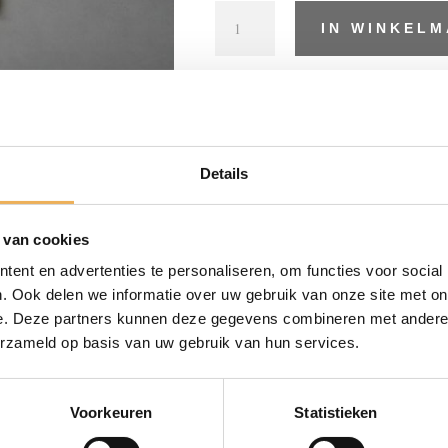
3,0
IN WINKEL
X
20
aantal
Artikelnummer:
SR179
Categorieën:
Mes
Details
 van cookies
BESCHRIJVING
ent en advertenties te personaliseren, om functies voor social
. Ook delen we informatie over uw gebruik van onze site met on
e. Deze partners kunnen deze gegevens combineren met andere i
 din 96 messing. Verpakt per 200 stuks. Maat 3,0 mm breed 
erzameld op basis van uw gebruik van hun services.
Voorkeuren
Statistieken