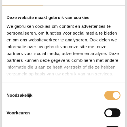
Beschrijving
Deze website maakt gebruik van cookies
Extra informatie
We gebruiken cookies om content en advertenties te
personaliseren, om functies voor social media te bieden
BESCHRIJVING
en om ons websiteverkeer te analyseren. Ook delen we
informatie over uw gebruik van onze site met onze
Schroeven met platte kop en zaaggleuf din
partners voor social media, adverteren en analyse. Deze
97 messing. Verpakt per 200 stuks. Maat 2,5
partners kunnen deze gegevens combineren met andere
mm breed x 30 mm lang.
informatie die u aan ze heeft verstrekt of die ze hebben
verzameld op basis van uw gebruik van hun services.
Toestemmingsselectie
GERELATEERDE PRODUCTEN
Noodzakelijk
Voorkeuren