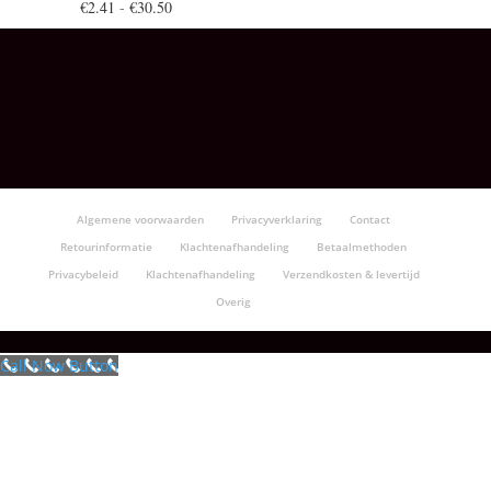
Prijsklasse:
€
2.41
-
€
30.50
€2.41
tot
€30.50
Algemene voorwaarden
Privacyverklaring
Contact
Retourinformatie
Klachtenafhandeling
Betaalmethoden
Privacybeleid
Klachtenafhandeling
Verzendkosten & levertijd
Overig
Call Now Button