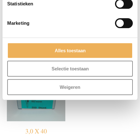
Statistieken
Marketing
3,5 X 16
3,0 X 25
Alles toestaan
Prijsklasse:
Prijsklasse:
€
2.41
-
€
30.50
€
2.41
-
€
30.50
€2.41
€2.41
tot
tot
Selectie toestaan
€30.50
€30.50
Weigeren
3,0 X 40