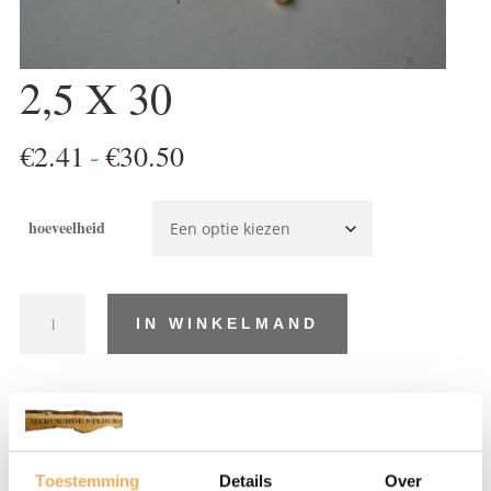
2,5 X 30
Prijsklasse:
€
2.41
-
€
30.50
€2.41
tot
hoeveelheid
€30.50
2,5
IN WINKELMAND
X
30
aantal
Artikelnummer:
SR204
Categorieën:
Messing schroeven platkop
,
Schroeven
Toestemming
Details
Over