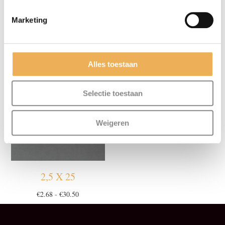
Marketing
4,0 X 16
2,5 X 16
Prijsklasse:
€
32.02
€
2.68
-
€
30.50
€2.68
Alles toestaan
tot
€30.50
Selectie toestaan
Weigeren
2,5 X 25
Prijsklasse:
€
2.68
-
€
30.50
€2.68
tot