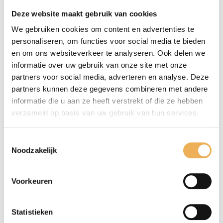
Beschrijving
Deze website maakt gebruik van cookies
We gebruiken cookies om content en advertenties te
BESCHRIJVING
personaliseren, om functies voor social media te bieden
Schroeven met bolle kop en zaaggleuf din 96
en om ons websiteverkeer te analyseren. Ook delen we
messing. Verpakt per 200 stuks. Maat 2,5
informatie over uw gebruik van onze site met onze
mm breed x 20 mm lang.
partners voor social media, adverteren en analyse. Deze
partners kunnen deze gegevens combineren met andere
informatie die u aan ze heeft verstrekt of die ze hebben
verzameld op basis van uw gebruik van hun services.
GERELATEERDE PRODUCTEN
Toestemmingsselectie
Noodzakelijk
Voorkeuren
Statistieken