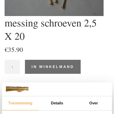
messing schroeven 2,5
X 20
€
35.90
messing
IN WINKELMAND
schroeven
2,5
X
20
Artikelnummer:
SR175
Categorieën:
Messing schroeven bolkop
,
aantal
Schroeven
Toestemming
Details
Over