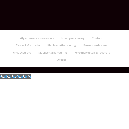
€30.50
Algemene voorwaarden
Privacyverklaring
Contact
Retourinformatie
Klachtenafhandeling
Betaalmethoden
Privacybeleid
Klachtenafhandeling
Verzendkosten & levertijd
Overig
Call Now Button