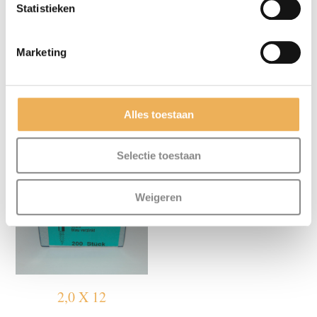
Statistieken
Marketing
4,5 X 45
3,0 X 12
Alles toestaan
Prijsklasse:
€
2.68
-
€
30.50
€
29.93
€2.68
tot
Selectie toestaan
€30.50
Weigeren
2,0 X 12