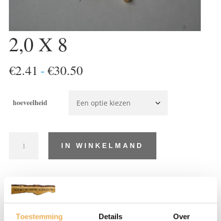
2,0 X 8
Prijsklasse:
€
2.41
-
€
30.50
€2.41
tot
hoeveelheid
€30.50
2,0
IN WINKELMAND
X
8
aantal
Artikelnummer:
SR193
Categorieën:
Messing schroeven platkop
,
Schroeven
Toestemming
Details
Over