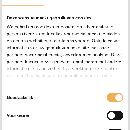
Beschrijving
Deze website maakt gebruik van cookies
Extra informatie
We gebruiken cookies om content en advertenties te
personaliseren, om functies voor social media te bieden
BESCHRIJVING
en om ons websiteverkeer te analyseren. Ook delen we
informatie over uw gebruik van onze site met onze
Schroeven met platte kop en zaaggleuf din
partners voor social media, adverteren en analyse. Deze
97 messing. Verpakt per 200 stuks. Maat 2,0
partners kunnen deze gegevens combineren met andere
mm breed x 8 mm lang.
informatie die u aan ze heeft verstrekt of die ze hebben
verzameld op basis van uw gebruik van hun services.
Toestemmingsselectie
GERELATEERDE PRODUCTEN
Noodzakelijk
Voorkeuren