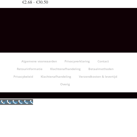
Prijsklasse:
€
2.68
-
€
30.50
€2.68
tot
€30.50
Algemene voorwaarden
Privacyverklaring
Contact
Retourinformatie
Klachtenafhandeling
Betaalmethoden
Privacybeleid
Klachtenafhandeling
Verzendkosten & levertijd
Overig
Call Now Button