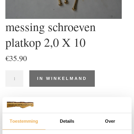
messing schroeven
platkop 2,0 X 10
€
35.90
messing
IN WINKELMAND
schroeven
platkop
2,0
X
Artikelnummer:
SR194
Categorieën:
Messing schroeven platkop
,
10
Schroeven
aantal
Toestemming
Details
Over