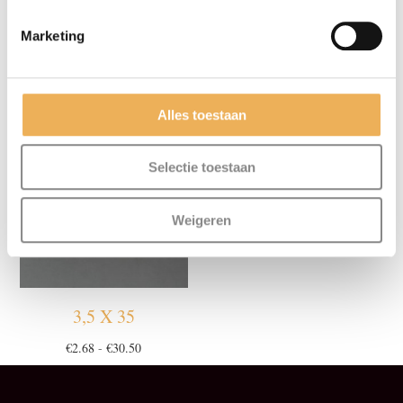
Marketing
2,5 X 25
3,0 X 40
Prijsklasse:
Prijsklasse:
€
2.68
-
€
30.50
€
2.41
-
€
30.50
€2.68
€2.41
Alles toestaan
tot
tot
€30.50
€30.50
Selectie toestaan
Weigeren
3,5 X 35
Prijsklasse:
€
2.68
-
€
30.50
€2.68
tot