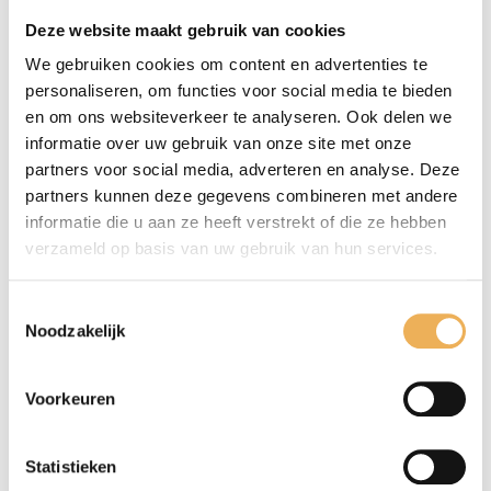
Beschrijving
Deze website maakt gebruik van cookies
We gebruiken cookies om content en advertenties te
BESCHRIJVING
personaliseren, om functies voor social media te bieden
Schroeven met platte kop en zaaggleuf din
en om ons websiteverkeer te analyseren. Ook delen we
97 messing. Verpakt per 200 stuks. Maat 2,0
informatie over uw gebruik van onze site met onze
mm breed x 10 mm lang.
partners voor social media, adverteren en analyse. Deze
partners kunnen deze gegevens combineren met andere
informatie die u aan ze heeft verstrekt of die ze hebben
verzameld op basis van uw gebruik van hun services.
GERELATEERDE PRODUCTEN
Toestemmingsselectie
Noodzakelijk
Voorkeuren
Statistieken