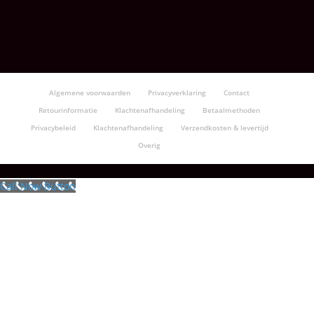
€30.50
Algemene voorwaarden
Privacyverklaring
Contact
Retourinformatie
Klachtenafhandeling
Betaalmethoden
Privacybeleid
Klachtenafhandeling
Verzendkosten & levertijd
Overig
Call Now Button