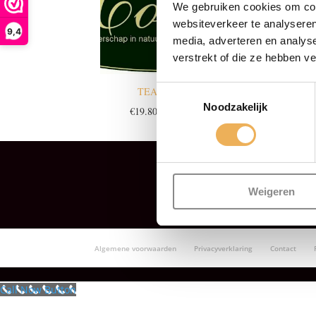
We gebruiken cookies om cont
websiteverkeer te analyseren
9,4
media, adverteren en analys
verstrekt of die ze hebben v
Toestemmingsselectie
TEAK OLIE
Noodzakelijk
Prijsklasse:
€
19.80
-
€
146.06
€19.80
tot
€146.06
Weigeren
Algemene voorwaarden
Privacyverklaring
Contact
Call Now Button