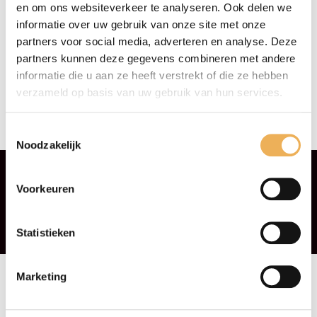
en om ons websiteverkeer te analyseren. Ook delen we
informatie over uw gebruik van onze site met onze
partners voor social media, adverteren en analyse. Deze
partners kunnen deze gegevens combineren met andere
informatie die u aan ze heeft verstrekt of die ze hebben
verzameld op basis van uw gebruik van hun services.
NOTEN, AMERIKAANS,
KANTFINEER MET LIJM
Toestemmingsselectie
Prijsklasse:
€
5.95
-
€
92.50
Noodzakelijk
€5.95
tot
€92.50
Voorkeuren
Statistieken
Algemene voorwaarden
Privacyverklaring
Contact
Marketing
Retourinformatie
Klachtenafhandeling
Betaalmethoden
Privacybeleid
Klachtenafhandeling
Verzendkosten & levertijd