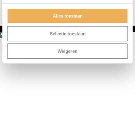
Retourinformatie
Klachtenafhandeling
Betaalmethoden
Privacybeleid
Klachtenafhandeling
Verzendkosten & levertijd
Alles toestaan
Overig
Selectie toestaan
Call Now Button
Weigeren