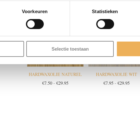
Prijsklasse:
Prijsklasse:
Prijsk
9.95
€
7.95
-
€
29.95
€
7.95
-
€
29.95
€7.95
€7.95
€7.95
Voorkeuren
Statistieken
tot
tot
tot
€29.95
€29.95
€29.9
 MIDDEN
RD
Prijsklasse:
9.95
Selectie toestaan
€7.95
tot
€29.95
HARDWAXOLIE NATUREL
HARDWAXOLIE WIT
Prijsklasse:
Prijsk
€
7.50
-
€
29.95
€
7.95
-
€
29.95
€7.50
€7.95
tot
tot
€29.95
€29.9