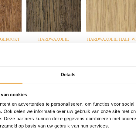
 GEROOKT
HARDWAXOLIE
HARDWAXOLIE HALF W
ANTRACIET
Prijsklasse:
Prijsk
9.95
€
7.95
-
€
29.95
Prijsklasse:
€
7.95
-
€
29.95
€7.95
€7.95
€7.95
tot
tot
tot
€29.95
€29.9
€29.95
Details
 van cookies
ent en advertenties te personaliseren, om functies voor social
. Ook delen we informatie over uw gebruik van onze site met on
e. Deze partners kunnen deze gegevens combineren met andere i
E LICHT
HARDWAXOLIE LICHT
HARDWAXOLIE MIDDE
erzameld op basis van uw gebruik van hun services.
ERD
VERWEERD
GRIJS