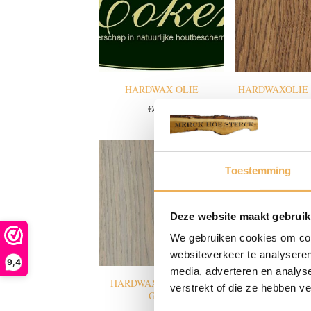
HARDWAX OLIE
HARDWAXOLIE
€
41.95
€
7.95
-
€
2
Toestemming
Deze website maakt gebruik
We gebruiken cookies om cont
websiteverkeer te analyseren
9,4
media, adverteren en analys
HARDWAXOLIE LICHT
HARDWAXOLI
verstrekt of die ze hebben v
GRIJS
VEROUD