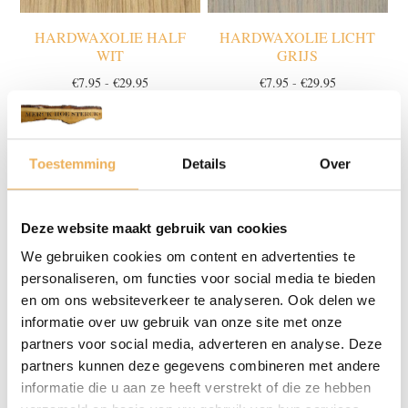
HARDWAXOLIE HALF
HARDWAXOLIE LICHT
WIT
GRIJS
Prijsklasse:
Prijsklasse:
€
7.95
-
€
29.95
€
7.95
-
€
29.95
€7.95
€7.95
tot
tot
€29.95
€29.95
Toestemming
Details
Over
Deze website maakt gebruik van cookies
We gebruiken cookies om content en advertenties te
personaliseren, om functies voor social media te bieden
en om ons websiteverkeer te analyseren. Ook delen we
HARDWAXOLIE LICHT
HARDWAXOLIE LICHT
informatie over uw gebruik van onze site met onze
VEROUDERD
VERWEERD
partners voor social media, adverteren en analyse. Deze
Prijsklasse:
Prijsklasse:
€
7.95
-
€
29.95
€
7.95
-
€
29.95
partners kunnen deze gegevens combineren met andere
€7.95
€7.95
informatie die u aan ze heeft verstrekt of die ze hebben
tot
tot