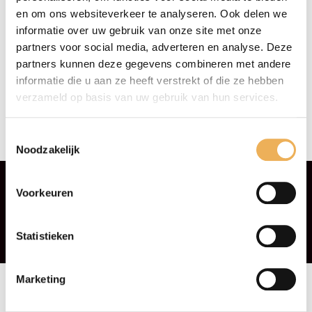
en om ons websiteverkeer te analyseren. Ook delen we
informatie over uw gebruik van onze site met onze
partners voor social media, adverteren en analyse. Deze
partners kunnen deze gegevens combineren met andere
informatie die u aan ze heeft verstrekt of die ze hebben
BIJENWAS GEEL 1 KG
verzameld op basis van uw gebruik van hun services.
(NOG MAAR ENKELE
KILO’S LEVERBAAR)
Toestemmingsselectie
€
47.75
Noodzakelijk
Voorkeuren
Statistieken
Marketing
Algemene voorwaarden
Privacyverklaring
Contact
Retourinformatie
Klachtenafhandeling
Betaalmethoden