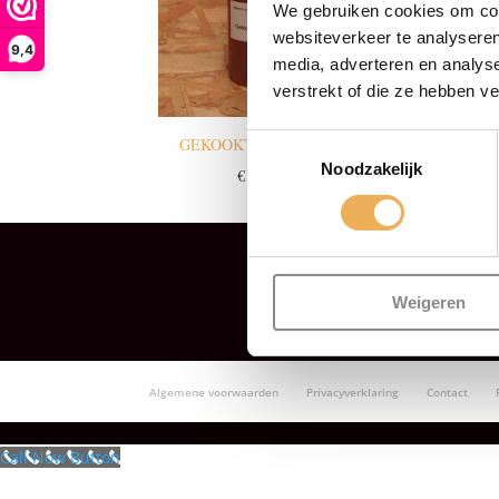
We gebruiken cookies om cont
websiteverkeer te analyseren
9,4
media, adverteren en analys
verstrekt of die ze hebben v
Toestemmingsselectie
GEKOOKTE LIJNOLIE
Noodzakelijk
€
16.29
Weigeren
Algemene voorwaarden
Privacyverklaring
Contact
Call Now Button