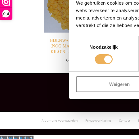
We gebruiken cookies om cont
websiteverkeer te analyseren
9,4
media, adverteren en analys
verstrekt of die ze hebben v
Toestemmingsselectie
BIJENWAS GEEL 1 KG
(NOG MAAR ENKELE
Noodzakelijk
KILO’S LEVERBAAR)
€
47.75
Weigeren
Algemene voorwaarden
Privacyverklaring
Contact
Call Now Button