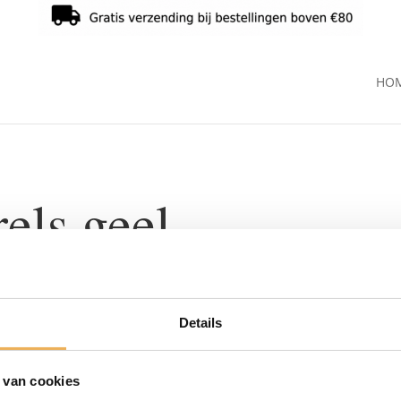
HO
els geel
Details
 van cookies