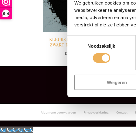
We gebruiken cookies om cont
websiteverkeer te analyseren
9,4
media, adverteren en analys
verstrekt of die ze hebben v
Toestemmingsselectie
KLEURSTOF ORASOL
ZWART RLI 10 GRAM
Noodzakelijk
€
15.23
Weigeren
Algemene voorwaarden
Privacyverklaring
Contact
Call Now Button